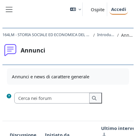
Vai al contenuto principale
Accedi
Ospite
Pannello laterale
164LM - STORIA SOCIALE ED ECONOMICA DEL MEDIOEVO 2020
Introduzione
Annunci
Annunci
Aggregazione dei criteri
Annunci e news di carattere generale
Cerca nei forum
Cerca nei forum
Ultimo interve
Discussione
Iniziato da