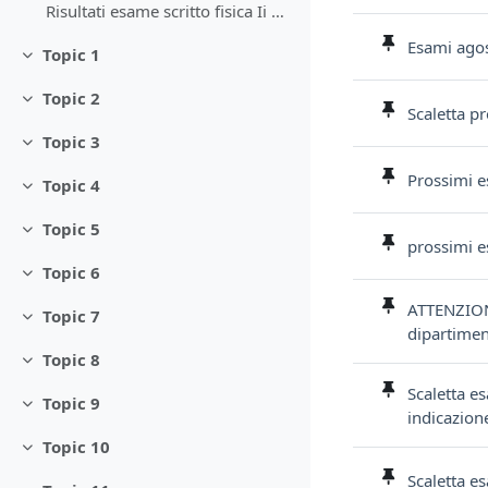
Risultati esame scritto fisica Ii 14/09/2022
Esami ago
Topic 1
Minimizza
Topic 2
Minimizza
Scaletta p
Topic 3
Minimizza
Prossimi e
Topic 4
Minimizza
Topic 5
Minimizza
prossimi e
Topic 6
Minimizza
ATTENZIONE
Topic 7
Minimizza
dipartiment
Topic 8
Minimizza
Scaletta e
Topic 9
Minimizza
indicazion
Topic 10
Minimizza
Scaletta e