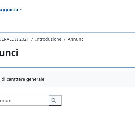
upporto
NERALE II 2021
Introduzione
Annunci
unci
i criteri
di carattere generale
Cerca nei forum
Cerca nei forum