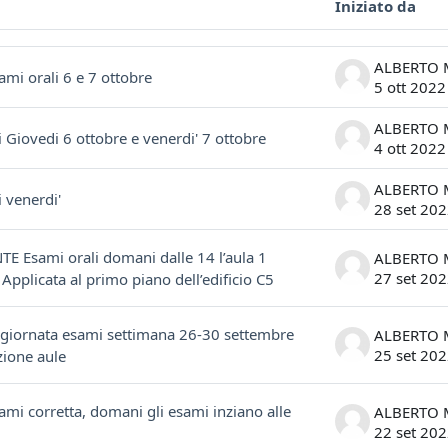
Iniziato da
ssioni. Visualizzazione di 38 discussioni su 38
ami orali 6 e 7 ottobre
5 ott 2022
i Giovedi 6 ottobre e venerdi' 7 ottobre
4 ott 2022
 venerdi'
28 set 20
 Esami orali domani dalle 14 l’aula 1
27 set 20
Applicata al primo piano dell’edificio C5
ggiornata esami settimana 26-30 settembre
25 set 20
zione aule
ami corretta, domani gli esami inziano alle
22 set 20