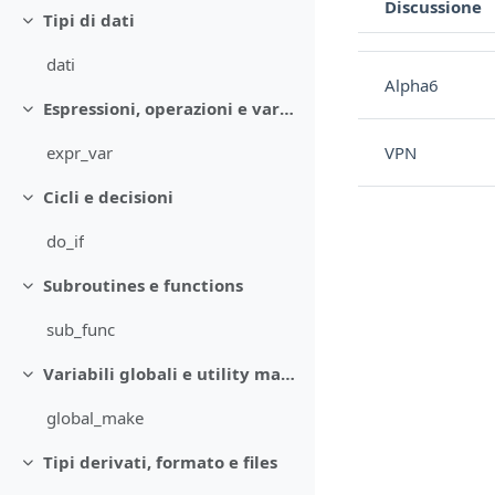
Discussione
Tipi di dati
Stato
Minimizza
Elenco delle discu
dati
Alpha6
Espressioni, operazioni e variabili
Minimizza
VPN
expr_var
Cicli e decisioni
Minimizza
do_if
Subroutines e functions
Minimizza
sub_func
Variabili globali e utility make
Minimizza
global_make
Tipi derivati, formato e files
Minimizza