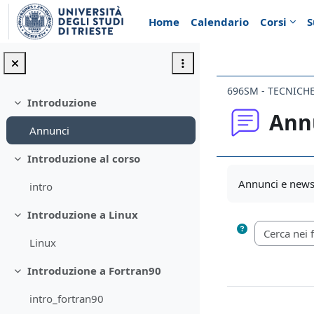
Vai al contenuto principale
Home
Calendario
Corsi
S
Introduzione
Minimizza
Ann
Annunci
Introduzione al corso
Minimizza
Aggregazione de
Annunci e news 
intro
Introduzione a Linux
Minimizza
Linux
Introduzione a Fortran90
Minimizza
intro_fortran90