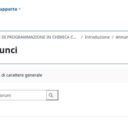
upporto
696SM - TECNICHE DI PROGRAMMAZIONE IN CHIMICA COMPUTAZIONALE 2022
Introduzione
Annun
unci
i criteri
di carattere generale
Cerca nei forum
Cerca nei forum