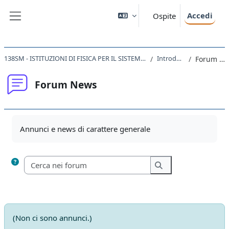
Vai al contenuto principale
Accedi
Ospite
Pannello laterale
138SM - ISTITUZIONI DI FISICA PER IL SISTEMA TERRA 2019/2020
Introduzione
Forum News
Forum News
Aggregazione dei criteri
Annunci e news di carattere generale
Cerca nei forum
Cerca nei forum
(Non ci sono annunci.)