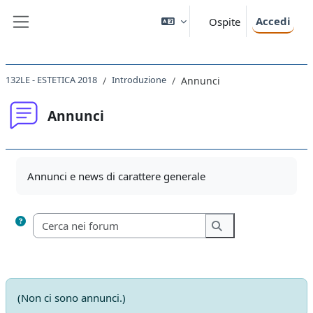
Vai al contenuto principale
Accedi
Ospite
Pannello laterale
132LE - ESTETICA 2018
Introduzione
Annunci
Annunci
Aggregazione dei criteri
Annunci e news di carattere generale
Cerca nei forum
Cerca nei forum
(Non ci sono annunci.)