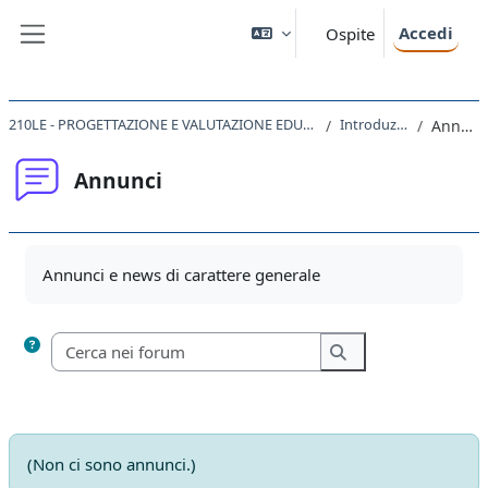
Vai al contenuto principale
Accedi
Ospite
Pannello laterale
210LE - PROGETTAZIONE E VALUTAZIONE EDUCATIVA 2019
Introduzione
Annunci
Annunci
Aggregazione dei criteri
Annunci e news di carattere generale
Cerca nei forum
Cerca nei forum
(Non ci sono annunci.)