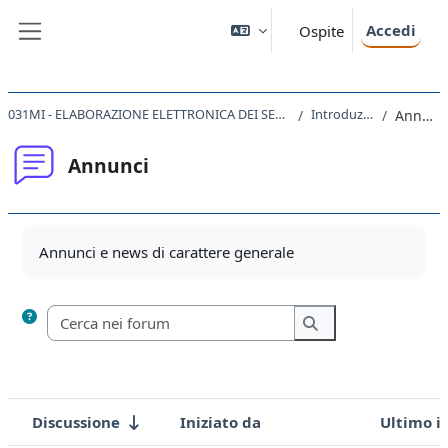
Vai al contenuto principale
Accedi
Ospite
Pannello laterale
031MI - ELABORAZIONE ELETTRONICA DEI SEGNALI 2019
Introduzione
Annunci
Annunci
Aggregazione dei criteri
Annunci e news di carattere generale
Cerca nei forum
Cerca nei forum
Discussione
Iniziato da
Ultimo i
Stato