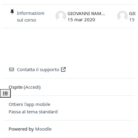
Elenco delle discussioni. Visualizzazione di 1 discussioni su 1
Informazioni
GIOVANNI RAMPONI
15 mar 2020
15 
sul corso
Contatta il supporto
Ospite (
Accedi
)
Apri indice del corso
Ottieni l'app mobile
Passa al tema standard
Powered by
Moodle