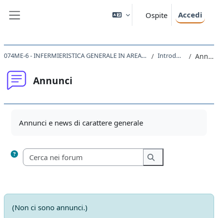
Vai al contenuto principale
Accedi
Ospite
Pannello laterale
074ME-6 - INFERMIERISTICA GENERALE IN AREA CHIRURGICA 2018
Introduzione
Annunci
Annunci
Aggregazione dei criteri
Annunci e news di carattere generale
Cerca nei forum
Cerca nei forum
(Non ci sono annunci.)