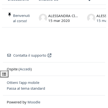
Stato
Elenco delle discussioni. Visualizzazione di 1 discussioni su 1
Benvenuti
ALESSANDRA CISLAGHI
15 mar 2020
15 ma
al corso!
Contatta il supporto
Ospite (
Accedi
)
Apri indice del corso
Ottieni l'app mobile
Passa al tema standard
Powered by
Moodle