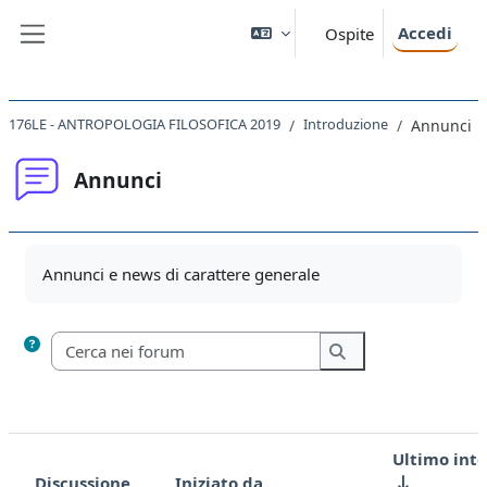
Vai al contenuto principale
Accedi
Ospite
Pannello laterale
176LE - ANTROPOLOGIA FILOSOFICA 2019
Introduzione
Annunci
Annunci
Aggregazione dei criteri
Annunci e news di carattere generale
Cerca nei forum
Cerca nei forum
Ultimo int
Discussione
Iniziato da