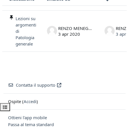
Stato
Elenco delle discussioni. Visualizzazione di 1 discussioni su 1
Lezioni su
argomenti
RENZO MENEGAZZI
di
3 apr 2020
3 apr 
Patologia
generale
Contatta il supporto
Ospite (
Accedi
)
Apri indice del corso
Ottieni l'app mobile
Passa al tema standard