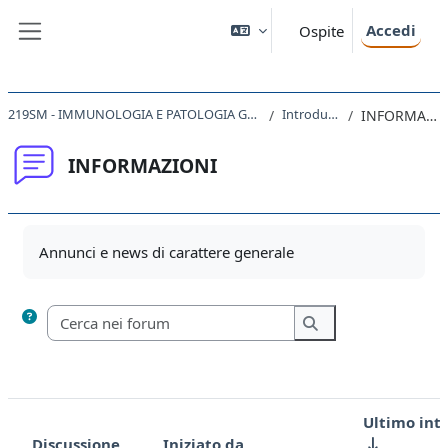
Vai al contenuto principale
Accedi
Ospite
Pannello laterale
219SM - IMMUNOLOGIA E PATOLOGIA GENERALE 2020
Introduzione
INFORMAZIONI
INFORMAZIONI
Aggregazione dei criteri
Annunci e news di carattere generale
Cerca nei forum
Cerca nei forum
Ultimo int
Discussione
Iniziato da