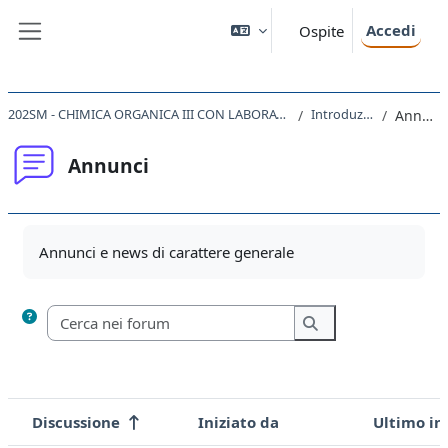
Vai al contenuto principale
Accedi
Ospite
Pannello laterale
202SM - CHIMICA ORGANICA III CON LABORATORIO 2020
Introduzione
Annunci
Annunci
Aggregazione dei criteri
Annunci e news di carattere generale
Cerca nei forum
Cerca nei forum
Discussione
Iniziato da
Ultimo in
Stato