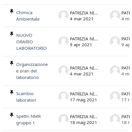
Elenco delle discussioni. Visualizzazione di 5 discussioni su 5
Chimica
PATRIZIA NITTI
4 mar 2021
4 ma
Ambientale
NUOVO
PATRIZIA NITTI
ORARIO
9 apr 2021
9 ap
LABORATORIO
Organizzazione
PATRIZIA NITTI
e orari del
4 mar 2021
4 ma
laboratorio
Scambio
PATRIZIA NITTI
17 mag 2021
17 m
laboratori
Spettri NMR
PATRIZIA NITTI
18 mag 2021
18 m
gruppo 1