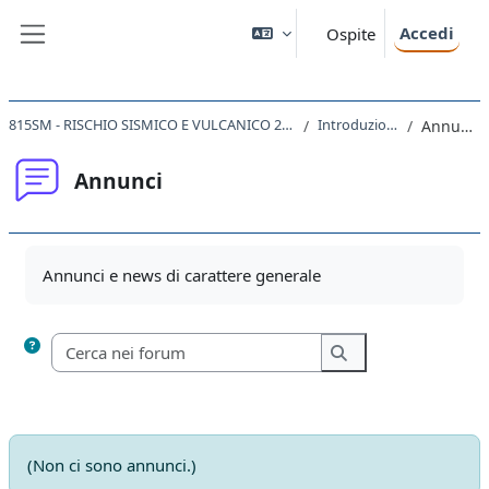
Vai al contenuto principale
Accedi
Ospite
Pannello laterale
815SM - RISCHIO SISMICO E VULCANICO 2020
Introduzione
Annunci
Annunci
Aggregazione dei criteri
Annunci e news di carattere generale
Cerca nei forum
Cerca nei forum
(Non ci sono annunci.)