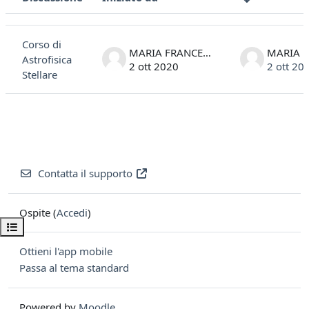
Stato
Elenco delle discussioni. Visualizzazione di 1 discussioni su 1
Corso di
MARIA FRANCESCA MATTEUCCI
Astrofisica
2 ott 2020
2 ott 20
Stellare
Contatta il supporto
Ospite (
Accedi
)
Apri indice del corso
Ottieni l'app mobile
Passa al tema standard
Powered by
Moodle