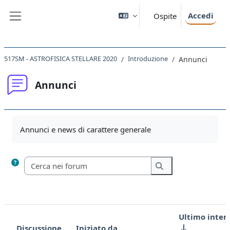
Vai al contenuto principale
Accedi
Ospite
Pannello laterale
517SM - ASTROFISICA STELLARE 2020
Introduzione
Annunci
Annunci
Aggregazione dei criteri
Annunci e news di carattere generale
Cerca nei forum
Cerca nei forum
Ultimo inter
Discussione
Iniziato da