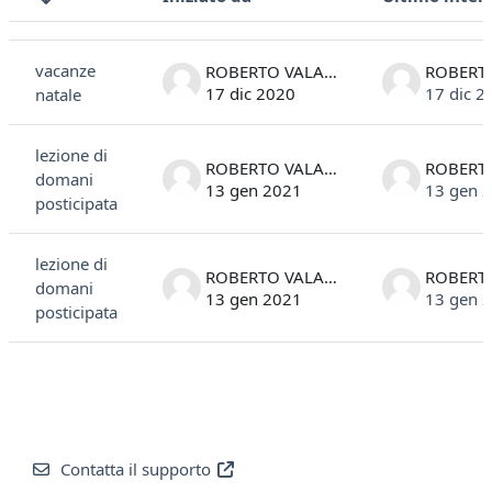
Stato
Elenco delle discussioni. Visualizzazione di 3 discussioni su 3
vacanze
ROBERTO VALANDRO
17 dic 2020
17 dic 2
natale
lezione di
ROBERTO VALANDRO
domani
13 gen 2021
13 gen 
posticipata
lezione di
ROBERTO VALANDRO
domani
13 gen 2021
13 gen 
posticipata
Contatta il supporto