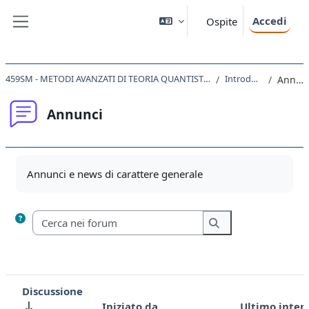
Vai al contenuto principale
Accedi
Ospite
Pannello laterale
459SM - METODI AVANZATI DI TEORIA QUANTISTICA DEI CAMPI 2020
Introduzione
Annunci
Annunci
Aggregazione dei criteri
Annunci e news di carattere generale
Cerca nei forum
Cerca nei forum
Discussione
Iniziato da
Ultimo inter