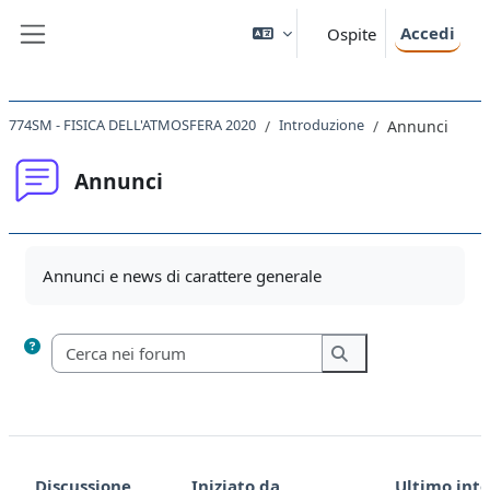
Vai al contenuto principale
Accedi
Ospite
Pannello laterale
774SM - FISICA DELL'ATMOSFERA 2020
Introduzione
Annunci
Annunci
Aggregazione dei criteri
Annunci e news di carattere generale
Cerca nei forum
Cerca nei forum
Discussione
Iniziato da
Ultimo int