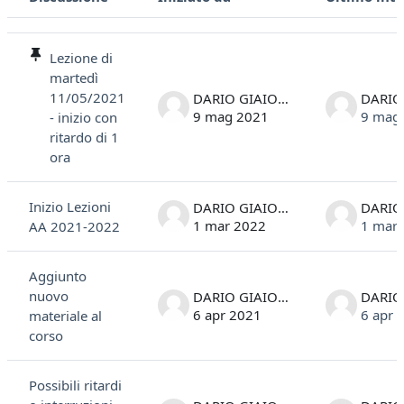
Stato
Elenco delle discussioni. Visualizzazione di 5 discussioni su 5
Lezione di
martedì
11/05/2021
DARIO GIAIOTTI
9 mag 2021
9 mag
- inizio con
ritardo di 1
ora
Inizio Lezioni
DARIO GIAIOTTI
1 mar 2022
1 mar
AA 2021-2022
Aggiunto
nuovo
DARIO GIAIOTTI
6 apr 2021
6 apr 
materiale al
corso
Possibili ritardi