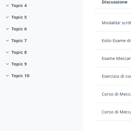
Discussione
Topic 4
Stato
Minimizza
Elenco delle discu
Topic 5
Minimizza
Modalita' scri
Topic 6
Minimizza
Esito Esame d
Topic 7
Minimizza
Topic 8
Minimizza
Esame Meccani
Topic 9
Minimizza
Topic 10
Esercizio di co
Minimizza
Corso di Mecc
Corso di Mecc