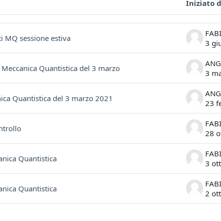
Iniziato 
ssioni. Visualizzazione di 6 discussioni su 6
tti MQ sessione estiva
3 gi
i Meccanica Quantistica del 3 marzo
3 m
ca Quantistica del 3 marzo 2021
23 f
ntrollo
28 o
anica Quantistica
3 ot
anica Quantistica
2 ot