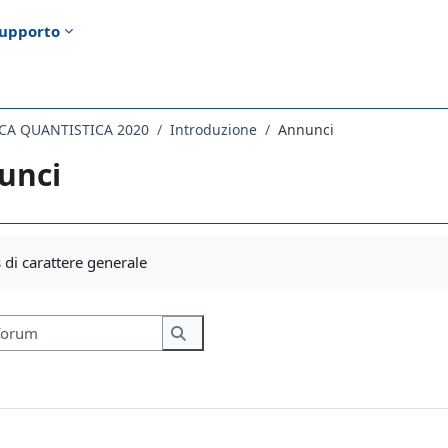
upporto
CA QUANTISTICA 2020
Introduzione
Annunci
unci
i criteri
di carattere generale
Cerca nei forum
Cerca nei forum