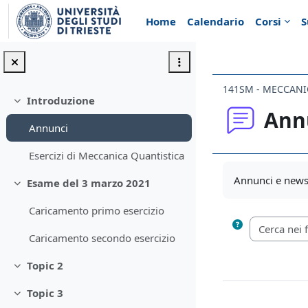
Vai al contenuto principale
Home
Calendario
Corsi
S
141SM - MECCANI
Introduzione
Minimizza
Ann
Annunci
Esercizi di Meccanica Quantistica
Aggregazione de
Annunci e news 
Esame del 3 marzo 2021
Minimizza
Caricamento primo esercizio
Caricamento secondo esercizio
Topic 2
Minimizza
Topic 3
Minimizza