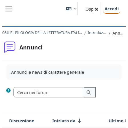
Vai al contenuto principale
Accedi
Ospite
Pannello laterale
064LE - FILOLOGIA DELLA LETTERATURA ITALIANA 2020
Introduzione
Annunci
Annunci
Aggregazione dei criteri
Annunci e news di carattere generale
Cerca nei forum
Cerca nei forum
Discussione
Iniziato da
Ultimo i
Stato