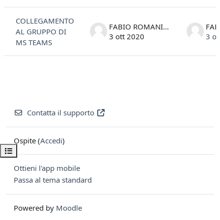
Elenco delle discussioni. Visualizzazione di 1 discussioni su 1
COLLEGAMENTO
FABIO ROMANINI
AL GRUPPO DI
3 ott 2020
3 ot
MS TEAMS
Contatta il supporto
Ospite (
Accedi
)
Apri indice del corso
Ottieni l'app mobile
Passa al tema standard
Powered by
Moodle