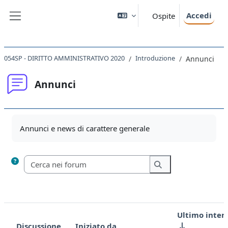
Vai al contenuto principale
Accedi
Ospite
Pannello laterale
054SP - DIRITTO AMMINISTRATIVO 2020
Introduzione
Annunci
Annunci
Aggregazione dei criteri
Annunci e news di carattere generale
Cerca nei forum
Cerca nei forum
Ultimo inter
Discussione
Iniziato da