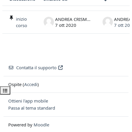
Stato
Elenco delle discussioni. Visualizzazione di 1 discussioni su 1
inizio
ANDREA CRISMANI
7 ott 2020
7 ott 20
corso
Contatta il supporto
Ospite (
Accedi
)
Apri indice del corso
Ottieni l'app mobile
Passa al tema standard
Powered by
Moodle