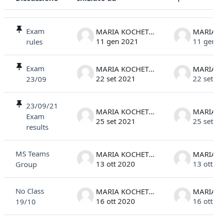
Stato
Elenco delle discussioni. Visualizzazione di 16 discussioni su 16
Exam
MARIA KOCHETKOVA
11 gen 2021
11 gen
rules
Exam
MARIA KOCHETKOVA
22 set 2021
22 set
23/09
23/09/21
MARIA KOCHETKOVA
Exam
25 set 2021
25 set
results
MS Teams
MARIA KOCHETKOVA
13 ott 2020
13 ott
Group
No Class
MARIA KOCHETKOVA
16 ott 2020
16 ott
19/10