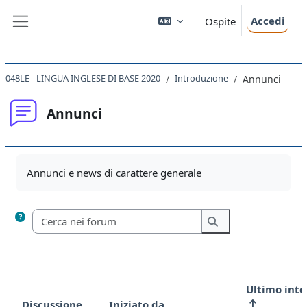
Vai al contenuto principale
Accedi
Ospite
Pannello laterale
048LE - LINGUA INGLESE DI BASE 2020
Introduzione
Annunci
Annunci
Aggregazione dei criteri
Annunci e news di carattere generale
Cerca nei forum
Cerca nei forum
Ultimo int
Discussione
Iniziato da