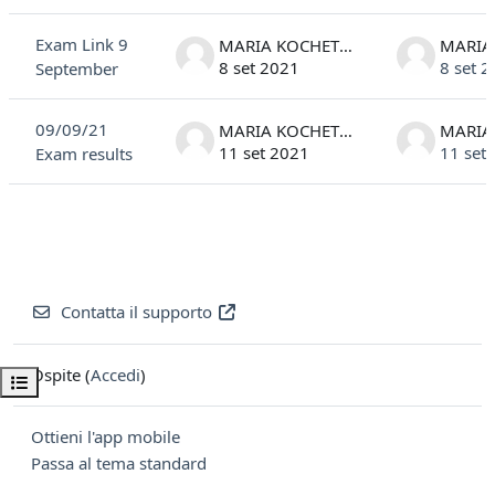
Exam Link 9
MARIA KOCHETKOVA
8 set 2021
8 set 
September
09/09/21
MARIA KOCHETKOVA
11 set 2021
11 set
Exam results
Contatta il supporto
Ospite (
Accedi
)
Apri indice del corso
Ottieni l'app mobile
Passa al tema standard