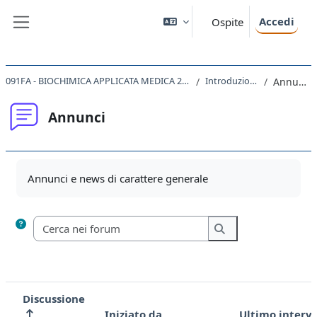
Vai al contenuto principale
Accedi
Ospite
Pannello laterale
091FA - BIOCHIMICA APPLICATA MEDICA 2020
Introduzione
Annunci
Annunci
Aggregazione dei criteri
Annunci e news di carattere generale
Cerca nei forum
Cerca nei forum
Discussione
Iniziato da
Ultimo interv