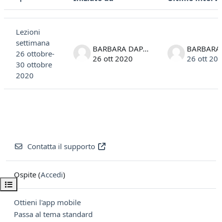
Stato
Elenco delle discussioni. Visualizzazione di 1 discussioni su 1
Lezioni
settimana
BARBARA DAPAS
26 ottobre-
26 ott 2020
26 ott 20
30 ottobre
2020
Contatta il supporto
Ospite (
Accedi
)
Apri indice del corso
Ottieni l'app mobile
Passa al tema standard