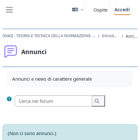
Vai al contenuto principale
Accedi
Ospite
Pannello laterale
054GI - TEORIA E TECNICA DELLA NORMAZIONE E DELL'INTERPRETAZIONE 2020
Introduzione
Annunci
Annunci
Aggregazione dei criteri
Annunci e news di carattere generale
Cerca nei forum
Cerca nei forum
(Non ci sono annunci.)