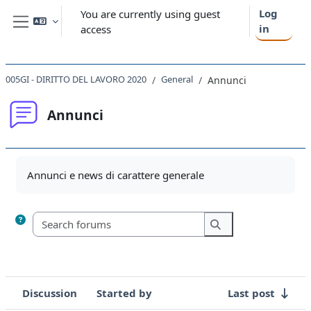
Skip to main content
Log
You are currently using guest
in
access
Side panel
005GI - DIRITTO DEL LAVORO 2020
General
Annunci
Annunci
Completion requirements
Annunci e news di carattere generale
Search forums
Search forums
Discussion
Started by
Last post
Status