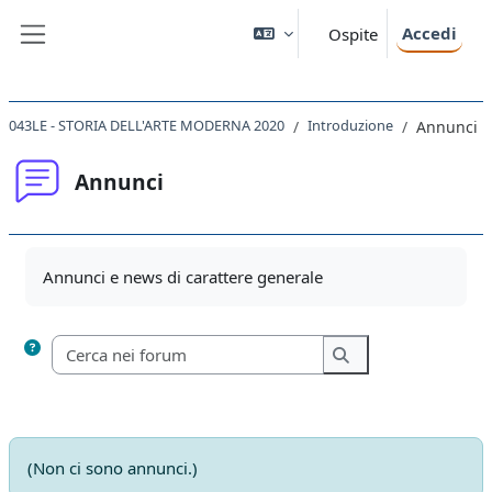
Vai al contenuto principale
Accedi
Ospite
Pannello laterale
043LE - STORIA DELL'ARTE MODERNA 2020
Introduzione
Annunci
Annunci
Aggregazione dei criteri
Annunci e news di carattere generale
Cerca nei forum
Cerca nei forum
(Non ci sono annunci.)