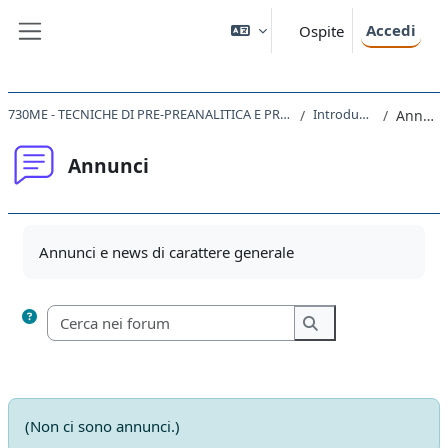
Vai al contenuto principale
Accedi
Ospite
Pannello laterale
730ME - TECNICHE DI PRE-PREANALITICA E PRELIEVO 2020
Introduzione
Annunci
Annunci
Aggregazione dei criteri
Annunci e news di carattere generale
Cerca nei forum
Cerca nei forum
(Non ci sono annunci.)