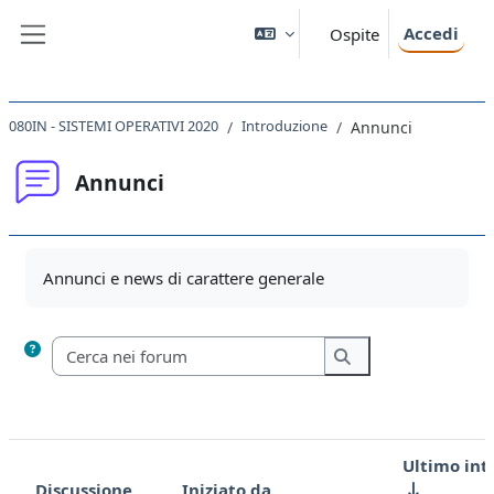
Vai al contenuto principale
Accedi
Ospite
Pannello laterale
080IN - SISTEMI OPERATIVI 2020
Introduzione
Annunci
Annunci
Aggregazione dei criteri
Annunci e news di carattere generale
Cerca nei forum
Cerca nei forum
Ultimo int
Discussione
Iniziato da