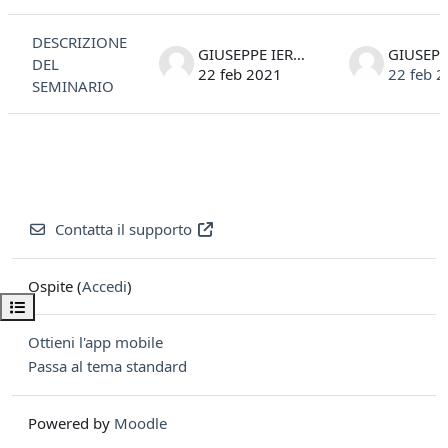
Elenco delle discussioni. Visualizzazione di 1 discussioni su 1
DESCRIZIONE
GIUSEPPE IERACI
DEL
22 feb 2021
22 feb 
SEMINARIO
Contatta il supporto
Ospite (
Accedi
)
Apri indice del corso
Ottieni l'app mobile
Passa al tema standard
Powered by
Moodle