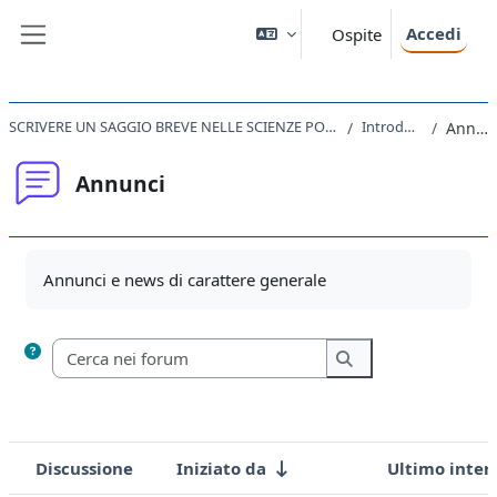
Vai al contenuto principale
Accedi
Ospite
Pannello laterale
SCRIVERE UN SAGGIO BREVE NELLE SCIENZE POLITICHE E SOCIALI 2021
Introduzione
Annunci
Annunci
Aggregazione dei criteri
Annunci e news di carattere generale
Cerca nei forum
Cerca nei forum
Discussione
Iniziato da
Ultimo inter
Stato