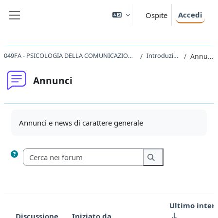
Vai al contenuto principale
Accedi
Ospite
Pannello laterale
049FA - PSICOLOGIA DELLA COMUNICAZIONE 2020
Introduzione
Annunci
Annunci
Aggregazione dei criteri
Annunci e news di carattere generale
Cerca nei forum
Cerca nei forum
Ultimo inter
Discussione
Iniziato da