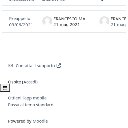
Stato
Elenco delle discussioni. Visualizzazione di 1 discussioni su 1
Preappello
FRANCESCO MARCATTO
21 mag 2021
21 mag 
03/06/2021
Contatta il supporto
Ospite (
Accedi
)
Apri indice del corso
Ottieni l'app mobile
Passa al tema standard
Powered by
Moodle