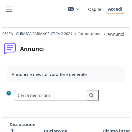
Vai al contenuto principale
Accedi
Ospite
Pannello laterale
062FA - CHIMICA FARMACEUTICA 2 2021
Introduzione
Annunci
Annunci
Aggregazione dei criteri
Annunci e news di carattere generale
Cerca nei forum
Cerca nei forum
Discussione
Iniziato da
Ultimo inter