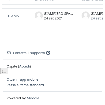
Stato
Elenco delle discussioni. Visualizzazione di 1 discussioni su 1
GIAMPIERO SPALLUTO
TEAMS
24 set 2021
24 set 2
Contatta il supporto
Ospite (
Accedi
)
Apri indice del corso
Ottieni l'app mobile
Passa al tema standard
Powered by
Moodle