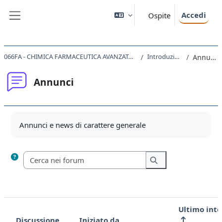
Vai al contenuto principale
Accedi
Ospite
Pannello laterale
066FA - CHIMICA FARMACEUTICA AVANZATA 2021
Introduzione
Annunci
Annunci
Aggregazione dei criteri
Annunci e news di carattere generale
Cerca nei forum
Cerca nei forum
Ultimo int
Discussione
Iniziato da