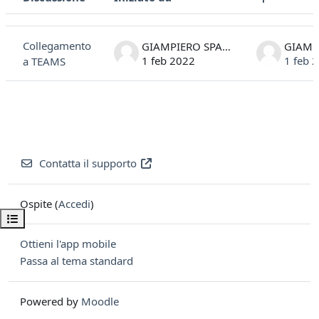
Stato
Elenco delle discussioni. Visualizzazione di 1 discussioni su 1
Collegamento
GIAMPIERO SPALLUTO
1 feb 2022
1 feb 
a TEAMS
Contatta il supporto
Ospite (
Accedi
)
Apri indice del corso
Ottieni l'app mobile
Passa al tema standard
Powered by
Moodle