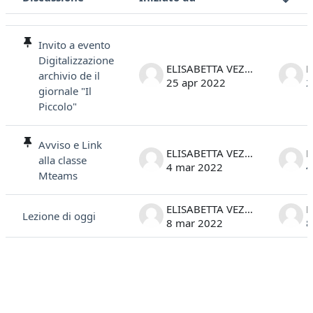
Stato
Elenco delle discussioni. Visualizzazione di 3 discussioni su 3
Invito a evento
Digitalizzazione
ELISABETTA VEZZOSI
archivio de il
25 apr 2022
2
giornale "Il
Piccolo"
Avviso e Link
ELISABETTA VEZZOSI
alla classe
4 mar 2022
4
Mteams
ELISABETTA VEZZOSI
Lezione di oggi
8 mar 2022
8