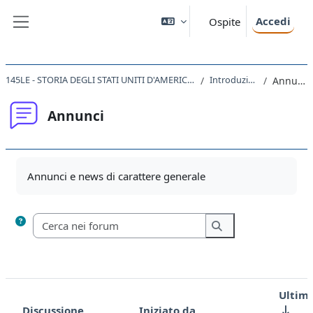
Vai al contenuto principale
Accedi
Ospite
Pannello laterale
145LE - STORIA DEGLI STATI UNITI D'AMERICA 2021
Introduzione
Annunci
Annunci
Aggregazione dei criteri
Annunci e news di carattere generale
Cerca nei forum
Cerca nei forum
Ultimo
Discussione
Iniziato da