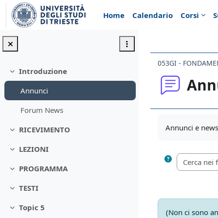
Vai al contenuto principale
Home
Calendario
Corsi
S
Introduzione
Minimizza
Ann
Annunci
Forum News
Aggregazione de
Annunci e news 
RICEVIMENTO
Minimizza
LEZIONI
Minimizza
PROGRAMMA
Minimizza
TESTI
Minimizza
Topic 5
Minimizza
(Non ci sono an