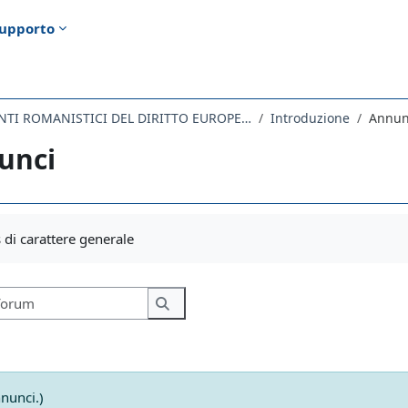
upporto
053GI - FONDAMENTI ROMANISTICI DEL DIRITTO EUROPEO 2021
Introduzione
Annun
unci
i criteri
di carattere generale
Cerca nei forum
Cerca nei forum
nunci.)