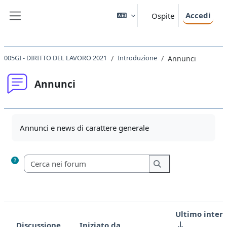
Vai al contenuto principale
Accedi
Ospite
Pannello laterale
005GI - DIRITTO DEL LAVORO 2021
Introduzione
Annunci
Annunci
Aggregazione dei criteri
Annunci e news di carattere generale
Cerca nei forum
Cerca nei forum
Ultimo inter
Discussione
Iniziato da