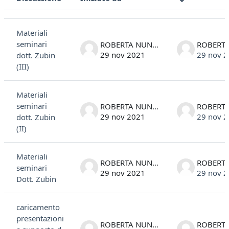
Stato
Elenco delle discussioni. Visualizzazione di 9 discussioni su 9
Materiali
seminari
ROBERTA NUNIN
29 nov 2021
29 nov 
dott. Zubin
(III)
Materiali
seminari
ROBERTA NUNIN
29 nov 2021
29 nov 
dott. Zubin
(II)
Materiali
ROBERTA NUNIN
seminari
29 nov 2021
29 nov 
Dott. Zubin
caricamento
presentazioni
ROBERTA NUNIN