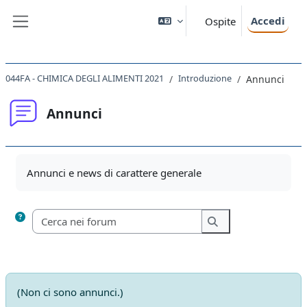
Vai al contenuto principale
Accedi
Ospite
Pannello laterale
044FA - CHIMICA DEGLI ALIMENTI 2021
Introduzione
Annunci
Annunci
Aggregazione dei criteri
Annunci e news di carattere generale
Cerca nei forum
Cerca nei forum
(Non ci sono annunci.)