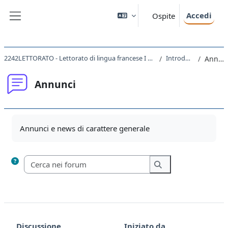
Vai al contenuto principale
Accedi
Ospite
Pannello laterale
2242LETTORATO - Lettorato di lingua francese I principianti e avanzati 2021
Introduzione
Annunci
Annunci
Aggregazione dei criteri
Annunci e news di carattere generale
Cerca nei forum
Cerca nei forum
Discussione
Iniziato da