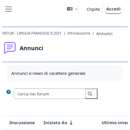
Vai al contenuto principale
Accedi
Ospite
Pannello laterale
097LM - LINGUA FRANCESE II 2021
Introduzione
Annunci
Annunci
Aggregazione dei criteri
Annunci e news di carattere generale
Cerca nei forum
Cerca nei forum
Discussione
Iniziato da
Ultimo inter
Stato