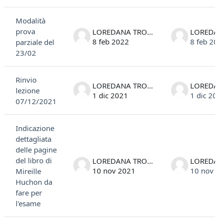
Elenco delle discussioni. Visualizzazione di 5 discussioni su 5
Modalità
prova
LOREDANA TROVATO
8 feb 2022
8 feb 2
parziale del
23/02
Rinvio
LOREDANA TROVATO
lezione
1 dic 2021
1 dic 20
07/12/2021
Indicazione
dettagliata
delle pagine
del libro di
LOREDANA TROVATO
10 nov 2021
10 nov 
Mireille
Huchon da
fare per
l'esame