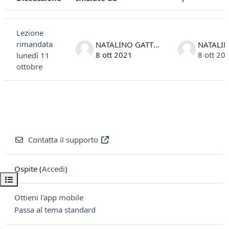
Stato
Elenco delle discussioni. Visualizzazione di 1 discussioni su 1
Lezione
rimandata
NATALINO GATTESCO
8 ott 2021
8 ott 20
lunedì 11
ottobre
Contatta il supporto
Ospite (
Accedi
)
Apri indice del corso
Ottieni l'app mobile
Passa al tema standard