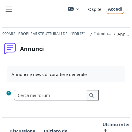
Vai al contenuto principale
Accedi
Ospite
Pannello laterale
999AR2 - PROBLEMI STRUTTURALI DELL'EDILIZIA STORICA 2021
Introduzione
Annunci
Annunci
Aggregazione dei criteri
Annunci e news di carattere generale
Cerca nei forum
Cerca nei forum
Ultimo inter
Discussione
Iniziato da