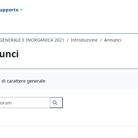
upporto
 GENERALE E INORGANICA 2021
Introduzione
Annunci
unci
i criteri
di carattere generale
Cerca nei forum
Cerca nei forum