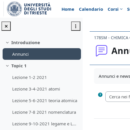
Vai al contenuto principale
Home
Calendario
Corsi
S
178SM - CHIMICA
Introduzione
Minimizza
Ann
Annunci
Topic 1
Minimizza
Aggregazione de
Annunci e news 
Lezione 1-2 2021
Lezione 3-4-2021 atomi
Lezione 5-6-2021 teoria atomica
Lezione 7-8 2021 nomenclatura
Lezione 9-10-2021 legame e Lewis