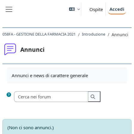
Vai al contenuto principale
Accedi
Ospite
Pannello laterale
058FA - GESTIONE DELLA FARMACIA 2021
Introduzione
Annunci
Annunci
Aggregazione dei criteri
Annunci e news di carattere generale
Cerca nei forum
Cerca nei forum
(Non ci sono annunci.)