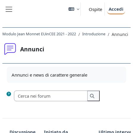
Vai al contenuto principale
Accedi
Ospite
Pannello laterale
Modulo Jean Monnet EUinCEE 2021 - 2022
Introduzione
Annunci
Annunci
Aggregazione dei criteri
Annunci e news di carattere generale
Cerca nei forum
Cerca nei forum
Discussione
Iniziato da
Ultimo interve