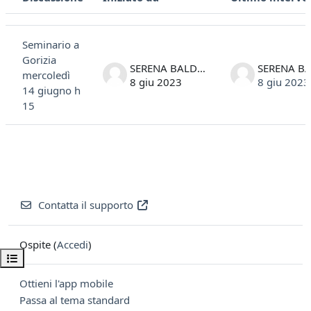
Stato
Elenco delle discussioni. Visualizzazione di 1 discussioni su 1
Seminario a
Gorizia
SERENA BALDIN
mercoledì
8 giu 2023
8 giu 2023
14 giugno h
15
Contatta il supporto
Ospite (
Accedi
)
Apri indice del corso
Ottieni l'app mobile
Passa al tema standard