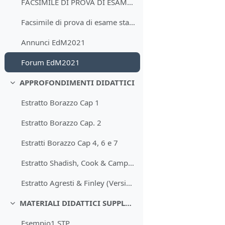
FACSIMILE DI PROVA DI ESAME IN MODALITA' STANDARDL...
Facsimile di prova di esame standard
Annunci EdM2021
Forum EdM2021
APPROFONDIMENTI DIDATTICI
Collapse
Estratto Borazzo Cap 1
Estratto Borazzo Cap. 2
Estratti Borazzo Cap 4, 6 e 7
Estratto Shadish, Cook & Campbell
Estratto Agresti & Finley (Versione Inglese)
MATERIALI DIDATTICI SUPPLEMENTARI
Collapse
Esempio1 STP