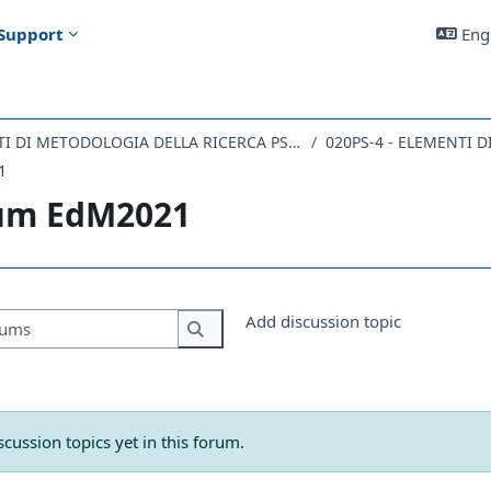
Support
Engl
020PS-4 - ELEMENTI DI METODOLOGIA DELLA RICERCA PSICOLOGICA 2022
1
um EdM2021
uirements
Search forums
Add discussion topic
Search forums
scussion topics yet in this forum.