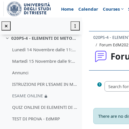
Skip to main content
Home
Calendar
Courses
020PS-4 - ELEMENTI DI METODOLOGIA DELLA RICERCA PSICOLOGICA
Collapse
Forum EdM202
Lunedì 14 Novembre dalle 11:00 alle 13:00
For
Martedì 15 Novembre dalle 9:00 - 11:00
Annunci
Completion req
ISTRUZIONI PER L'ESAME IN MODALITA' ONLINE La...
ESAME ONLINE
QUIZ ONLINE DI ELEMENTI DI METODOLOGIA DELLA RICER...
There are no di
TEST DI PROVA - EdMRP