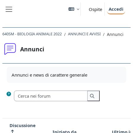
Vai al contenuto principale
Accedi
Ospite
Pannello laterale
640SM - BIOLOGIA ANIMALE 2022
ANNUNCI E AVVISI
Annunci
Annunci
Aggregazione dei criteri
Annunci e news di carattere generale
Cerca nei forum
Cerca nei forum
Discussione
Iniziato da
Ultimo i