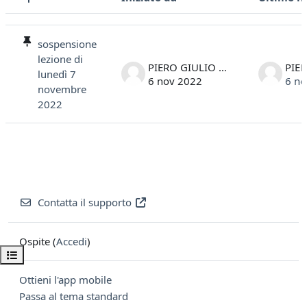
Stato
Elenco delle discussioni. Visualizzazione di 1 discussioni su 1
sospensione
lezione di
PIERO GIULIO GIULIANINI
lunedì 7
6 nov 2022
6 no
novembre
2022
Contatta il supporto
Ospite (
Accedi
)
Apri indice del corso
Ottieni l'app mobile
Passa al tema standard