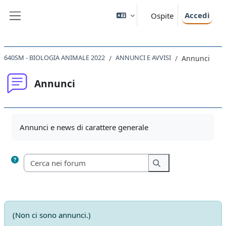
Vai al contenuto principale
Accedi
Ospite
Pannello laterale
640SM - BIOLOGIA ANIMALE 2022
ANNUNCI E AVVISI
Annunci
Annunci
Aggregazione dei criteri
Annunci e news di carattere generale
Cerca nei forum
Cerca nei forum
(Non ci sono annunci.)