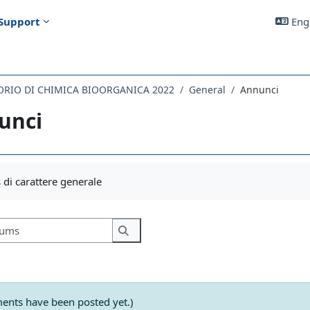
Support
Engl
ORIO DI CHIMICA BIOORGANICA 2022
General
Annunci
unci
uirements
di carattere generale
Search forums
Search forums
nts have been posted yet.)