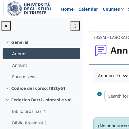
Skip to main content
Home
Calendar
Courses
735SM - LABORAT
General
Collapse
Ann
Annunci
Annunci
Completion req
Annunci e news 
Forum News
Codice del corso: f88ty61
Collapse
Federico Berti - sintesi e valutazione di inibitori della tirosinasi
Collapse
biblio tirosinasi 1
Biblio tirosinasi 2
(No announceme