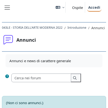
Vai al contenuto principale
Accedi
Ospite
Pannello laterale
043LE - STORIA DELL'ARTE MODERNA 2022
Introduzione
Annunci
Annunci
Aggregazione dei criteri
Annunci e news di carattere generale
Cerca nei forum
Cerca nei forum
(Non ci sono annunci.)