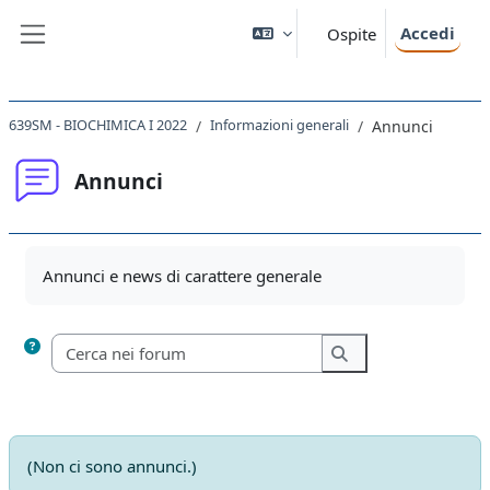
Vai al contenuto principale
Accedi
Ospite
Pannello laterale
639SM - BIOCHIMICA I 2022
Informazioni generali
Annunci
Annunci
Aggregazione dei criteri
Annunci e news di carattere generale
Cerca nei forum
Cerca nei forum
(Non ci sono annunci.)