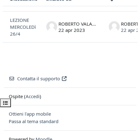
Stato
Elenco delle discussioni. Visualizzazione di 1 discussioni su 1
LEZIONE
ROBERTO VALANDRO
MERCOLEDì
22 apr 2023
22 apr 
26/4
Contatta il supporto
Ospite (
Accedi
)
Apri indice del corso
Ottieni l'app mobile
Passa al tema standard
Powered by
Moodle