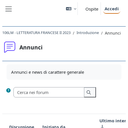
Vai al contenuto principale
Accedi
Ospite
Pannello laterale
106LM - LETTERATURA FRANCESE II 2023
Introduzione
Annunci
Annunci
Aggregazione dei criteri
Annunci e news di carattere generale
Cerca nei forum
Cerca nei forum
Ultimo inter
Discussione
Iniziato da