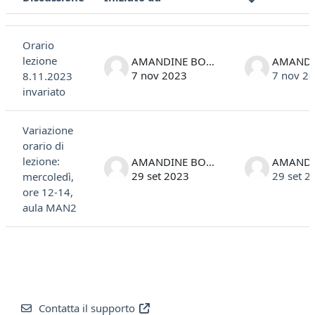
Stato
Elenco delle discussioni. Visualizzazione di 2 discussioni su 2
Orario
lezione
AMANDINE BONESSO
7 nov 2023
7 nov 2
8.11.2023
invariato
Variazione
orario di
lezione:
AMANDINE BONESSO
29 set 2023
29 set 2
mercoledì,
ore 12-14,
aula MAN2
Contatta il supporto