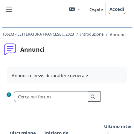
Vai al contenuto principale
Accedi
Ospite
Pannello laterale
106LM - LETTERATURA FRANCESE II 2023
Introduzione
Annunci
Annunci
Aggregazione dei criteri
Annunci e news di carattere generale
Cerca nei forum
Cerca nei forum
Ultimo inter
Discussione
Iniziato da