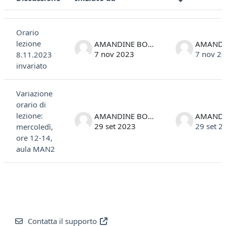
Stato
Elenco delle discussioni. Visualizzazione di 2 discussioni su 2
Orario
lezione
AMANDINE BONESSO
7 nov 2023
7 nov 2
8.11.2023
invariato
Variazione
orario di
lezione:
AMANDINE BONESSO
29 set 2023
29 set 2
mercoledì,
ore 12-14,
aula MAN2
Contatta il supporto