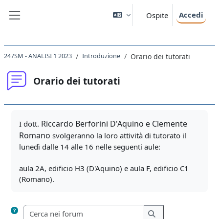
Vai al contenuto principale
Accedi
Ospite
Pannello laterale
247SM - ANALISI 1 2023
Introduzione
Orario dei tutorati
Orario dei tutorati
Aggregazione dei criteri
Riccardo Berforini D'Aquino e Clemente
I dott.
Romano
svolgeranno la loro attività di tutorato il
lunedì dalle 14 alle 16 nelle seguenti aule:
aula 2A, edificio H3 (D'Aquino) e aula F, edificio C1
(Romano).
Cerca nei forum