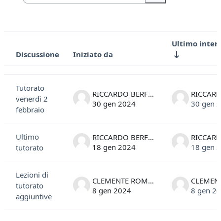
Cerca nei forum
Ultimo inter
Discussione
Iniziato da
Stato
Elenco delle discussioni. Visualizzazione di 6 discussioni su 6
Tutorato
RICCARDO BERFORINI D'AQUINO
venerdì 2
30 gen 2024
30 gen 
febbraio
Ultimo
RICCARDO BERFORINI D'AQUINO
18 gen 2024
18 gen 
tutorato
Lezioni di
CLEMENTE ROMANO
tutorato
8 gen 2024
8 gen 2
aggiuntive