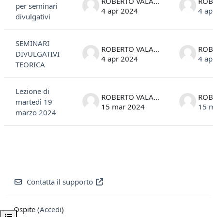
ROBERTO VALANDRO
per seminari
4 apr 2024
4 apr
divulgativi
SEMINARI
ROBERTO VALANDRO
DIVULGATIVI
4 apr 2024
4 apr
TEORICA
Lezione di
ROBERTO VALANDRO
martedì 19
15 mar 2024
15 m
marzo 2024
Contatta il supporto
Ospite (
Accedi
)
Apri indice del corso