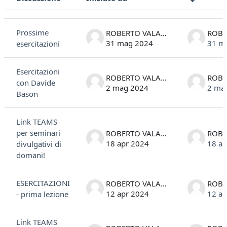
Stato
Elenco delle discussioni. Visualizzazione di 7 discussioni su 7
Prossime
ROBERTO VALANDRO
31 mag 2024
31 m
esercitazioni
Esercitazioni
ROBERTO VALANDRO
con Davide
2 mag 2024
2 ma
Bason
Link TEAMS
per seminari
ROBERTO VALANDRO
18 apr 2024
18 ap
divulgativi di
domani!
ESERCITAZIONI
ROBERTO VALANDRO
12 apr 2024
12 ap
- prima lezione
Link TEAMS