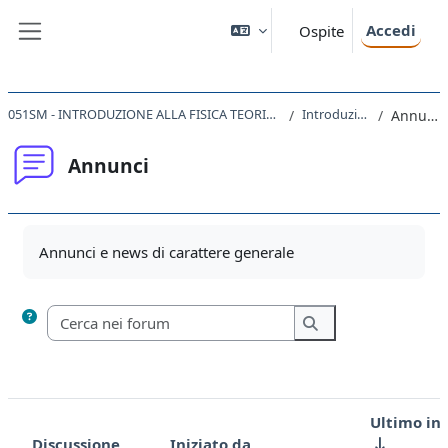
Vai al contenuto principale
Accedi
Ospite
Pannello laterale
051SM - INTRODUZIONE ALLA FISICA TEORICA 2023
Introduzione
Annunci
Annunci
Aggregazione dei criteri
Annunci e news di carattere generale
Cerca nei forum
Cerca nei forum
Ultimo in
Discussione
Iniziato da